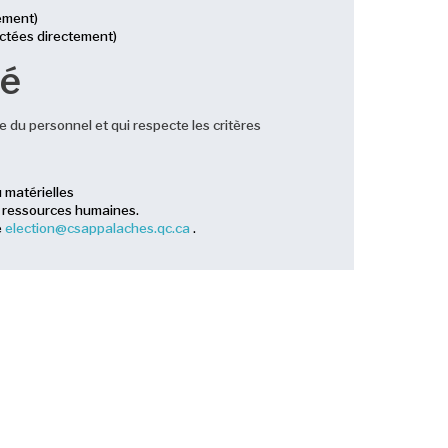
ement)
actées directement)
té
e du personnel et qui respecte les critères
 matérielles
s ressources humaines.
e
election@csappalaches.qc.ca
.
stration, lors d'une séance convoquée par le