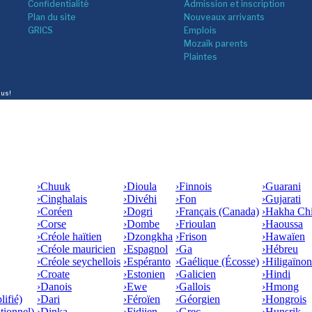
Confidentialité
Admission et inscription
Plan du site
Nouveaux arrivants
GRICS
Emplois
Mozaîk parents
Plaintes
lus!