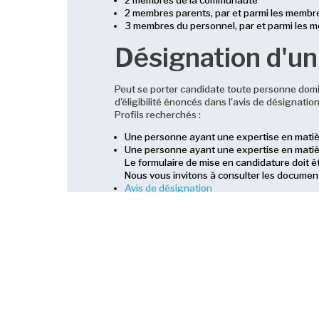
2 membres de la communauté
2 membres parents, par et parmi les membre
3 membres du personnel, par et parmi les m
Désignation d'u
Peut se porter candidate toute personne domici
d'éligibilité énoncés dans l'avis de désignation
Profils recherchés :
Une personne ayant une expertise en matièr
Une personne ayant une expertise en matiè
Le formulaire de mise en candidature doit ê
Nous vous invitons à consulter les document
Avis de désignation
Formulaire de mise en candidature
Processus de désignation
Fonctions et rôle du Conseil d'administratio
Nouvelles
La désignation des représentants de la commu
directeur général, au plus tard le 15 juin 2022.
Les désignations prennent effet le 1er jui