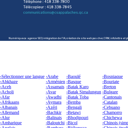
Téléphone : 418 338-7800
Télécopieur : 418 338-7845
communications@csappalaches.qc.ca
Numérique.ca
:
agence SEO
,
intégration de l'IA
,
création de site web pas cher
,
CRM
,
infolettre
et p