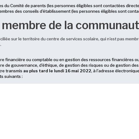
s du Comité de parents (les personnes éligibles sont contactées direct
embres des conseils d'établissement (les personnes éligibles sont cont
n membre de la communau
liée sur le territoire du centre de services scolaire, qui n'est pas membr
.
e financière ou comptable ou en gestion des ressources financières ou
re de gouvernance, d'éthique, de gestion des risques ou de gestion de
tre transmis
au plus tard le lundi 16 mai 2022
, à l'adresse électroniqu
s suivants :
n
nauté a lieu par cooptation par les autres membres du Conseil d'admini
llet 2022, pour un mandat de 3 ans.