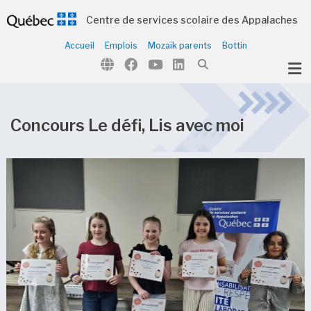
Centre de services scolaire des Appalaches
Accueil
Emplois
Mozaïk parents
Bottin
ubmenu (Notre organisation )
ubmenu (Écoles et centres )
ubmenu (Parents et élèves )
Concours Le défi, Lis avec moi
ubmenu (Citoyens )