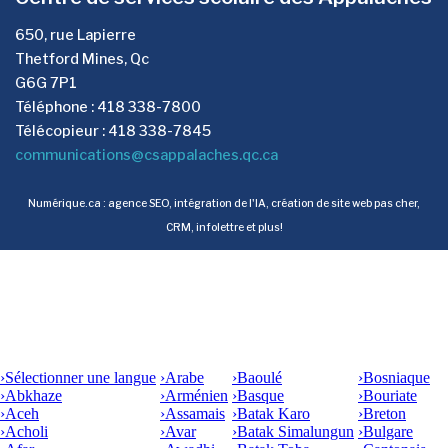
650, rue Lapierre
Thetford Mines, Qc
G6G 7P1
Téléphone : 418 338-7800
Télécopieur : 418 338-7845
communications@csappalaches.qc.ca
Numérique.ca
:
agence SEO
,
intégration de l'IA
,
création de site web pas cher
,
CRM
,
infolettre
et plus!