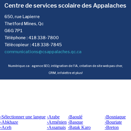
Centre de services scolaire des Appalaches
650, rue Lapierre
Thetford Mines, Qc
G6G 7P1
Téléphone : 418 338-7800
Télécopieur : 418 338-7845
communications@csappalaches.qc.ca
Numérique.ca
:
agence SEO
,
intégration de l'IA
,
création de site web pas cher
,
CRM
,
infolettre
et plus!