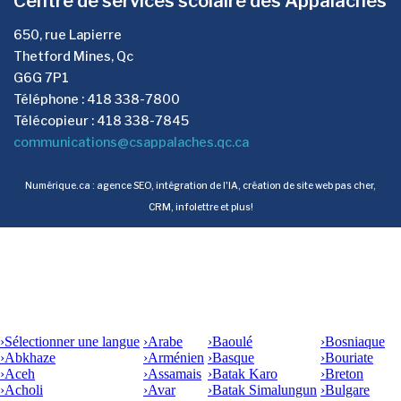
Centre de services scolaire des Appalaches
650, rue Lapierre
Thetford Mines, Qc
G6G 7P1
Téléphone : 418 338-7800
Télécopieur : 418 338-7845
communications@csappalaches.qc.ca
Numérique.ca
:
agence SEO
,
intégration de l'IA
,
création de site web pas cher
,
CRM
,
infolettre
et plus!