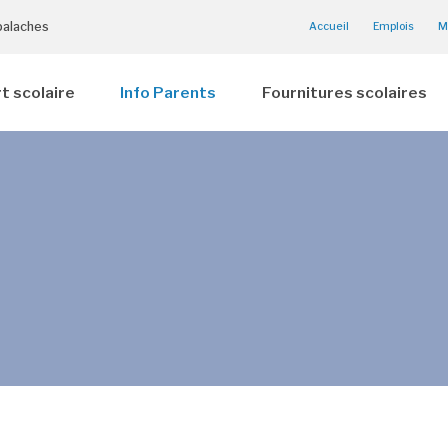
palaches
Accueil
Emplois
M
t scolaire
Info Parents
Fournitures scolaires