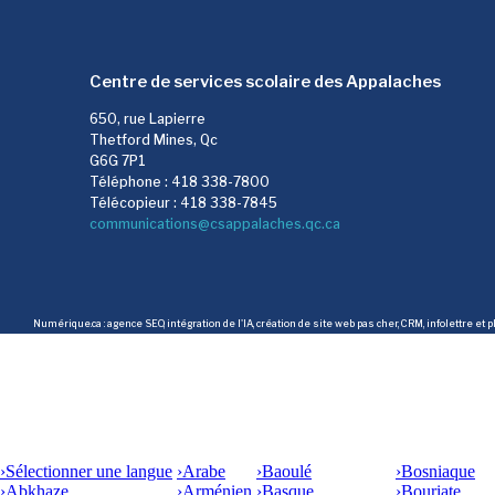
Centre de services scolaire des Appalaches
650, rue Lapierre
Thetford Mines, Qc
G6G 7P1
Téléphone : 418 338-7800
Télécopieur : 418 338-7845
communications@csappalaches.qc.ca
Numérique.ca
:
agence SEO
,
intégration de l'IA
,
création de site web pas cher
,
CRM
,
infolettre
et p