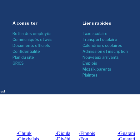
À consulter
Liens rapides
Bottin des employés
Taxe scolaire
Communiqués et avis
Transport scolaire
Documents officiels
Calendriers scolaires
Confidentialité
Admission et inscription
Plan du site
Nouveaux arrivants
GRICS
Emplois
Mozaîk parents
Plaintes
lus!