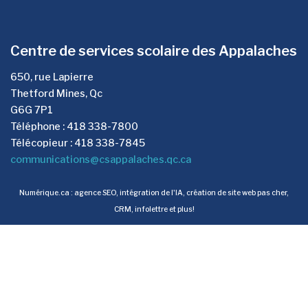
Centre de services scolaire des Appalaches
650, rue Lapierre
Thetford Mines, Qc
G6G 7P1
Téléphone : 418 338-7800
Télécopieur : 418 338-7845
communications@csappalaches.qc.ca
Numérique.ca
:
agence SEO
,
intégration de l'IA
,
création de site web pas cher
,
CRM
,
infolettre
et plus!