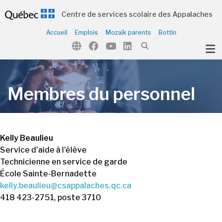
Centre de services scolaire des Appalaches
Accueil
Emplois
Mozaïk parents
Bottin
ubmenu (Notre école )
Membres du personnel
Kelly Beaulieu
Service d'aide à l'élève
Technicienne en service de garde
École Sainte-Bernadette
kelly.beaulieu@csappalaches.qc.ca
418 423-2751, poste 3710