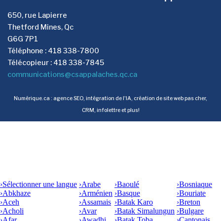
650, rue Lapierre
Thetford Mines, Qc
G6G 7P1
Téléphone : 418 338-7800
Télécopieur : 418 338-7845
communications@csappalaches.qc.ca
Numérique.ca
:
agence SEO
,
intégration de l'IA
,
création de site web pas cher
,
CRM
,
infolettre
et plus!