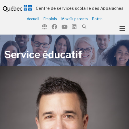
Centre de services scolaire des Appalaches
Accueil
Emplois
Mozaïk parents
Bottin
ubmenu (Notre organisation )
ubmenu (Écoles et centres )
ubmenu (Parents et élèves )
Service éducatif
ubmenu (Citoyens )