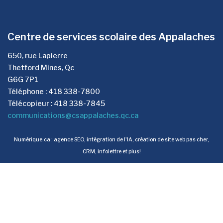
Centre de services scolaire des Appalaches
650, rue Lapierre
Thetford Mines, Qc
G6G 7P1
Téléphone : 418 338-7800
Télécopieur : 418 338-7845
communications@csappalaches.qc.ca
Numérique.ca
:
agence SEO
,
intégration de l'IA
,
création de site web pas cher
,
CRM
,
infolettre
et plus!