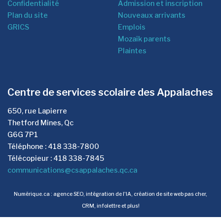
Confidentialité
Admission et inscription
Plan du site
Nouveaux arrivants
GRICS
Emplois
Mozaîk parents
Plaintes
Centre de services scolaire des Appalaches
650, rue Lapierre
Thetford Mines, Qc
G6G 7P1
Téléphone : 418 338-7800
Télécopieur : 418 338-7845
communications@csappalaches.qc.ca
Numérique.ca
:
agence SEO
,
intégration de l'IA
,
création de site web pas cher
,
CRM
,
infolettre
et plus!