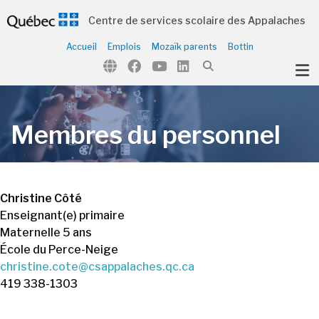
Centre de services scolaire des Appalaches
Accueil
Emplois
Mozaïk parents
Bottin
ubmenu (Notre école )
Membres du personnel
Christine Côté
Enseignant(e) primaire
Maternelle 5 ans
École du Perce-Neige
christine.cote@csappalaches.qc.ca
419 338-1303