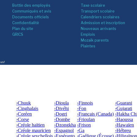
Bottin des employés
Taxe scolaire
Communiqués et avis
Transport scolaire
Documents officiels
Calendriers scolaires
Confidentialité
Admission et inscription
Plan du site
Nouveaux arrivants
GRICS
Emplois
Mozaîk parents
Plaintes
lus!