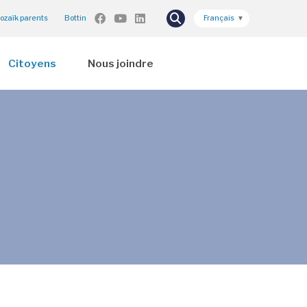
ozaïk parents
Bottin
Français
▼
Citoyens
Nous joindre