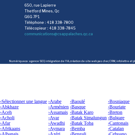
650, rue Lapierre
Thetford Mines, Qc
G6G 7P1
Téléphone : 418 338-7800
Télécopieur : 418 338-7845
communications@csappalaches.qc.ca
Numérique.ca
:
agence SEO
,
intégration de l'IA
,
création de site web pas cher
,
CRM
,
infolettre
et p