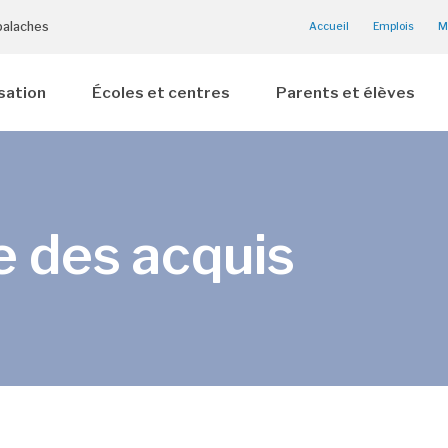
palaches
Accueil
Emplois
M
sation
Écoles et centres
Parents et élèves
 des acquis