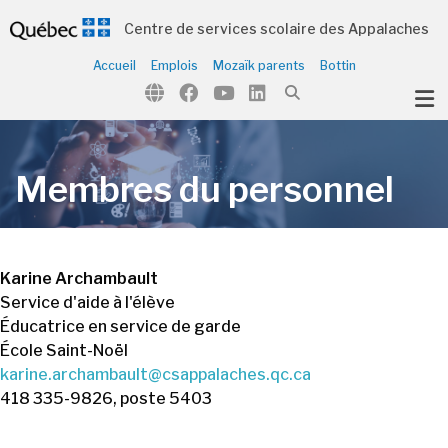
Centre de services scolaire des Appalaches
Accueil
Emplois
Mozaïk parents
Bottin
ubmenu (Notre école )
Membres du personnel
Karine Archambault
Service d'aide à l'élève
Éducatrice en service de garde
École Saint-Noël
karine.archambault@csappalaches.qc.ca
418 335-9826, poste 5403