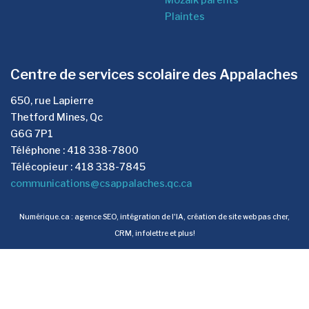
Plaintes
Centre de services scolaire des Appalaches
650, rue Lapierre
Thetford Mines, Qc
G6G 7P1
Téléphone : 418 338-7800
Télécopieur : 418 338-7845
communications@csappalaches.qc.ca
Numérique.ca
:
agence SEO
,
intégration de l'IA
,
création de site web pas cher
,
CRM
,
infolettre
et plus!