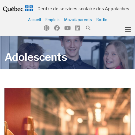
Centre de services scolaire des Appalaches
Accueil
Emplois
Mozaïk parents
Bottin
ubmenu (Notre organisation )
ubmenu (Écoles et centres )
ubmenu (Parents et élèves )
Adolescents
ubmenu (Citoyens )