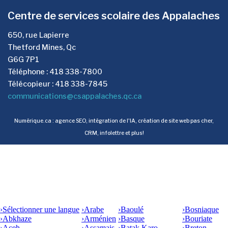
Centre de services scolaire des Appalaches
650, rue Lapierre
Thetford Mines, Qc
G6G 7P1
Téléphone : 418 338-7800
Télécopieur : 418 338-7845
communications@csappalaches.qc.ca
Numérique.ca
:
agence SEO
,
intégration de l'IA
,
création de site web pas cher
,
CRM
,
infolettre
et plus!