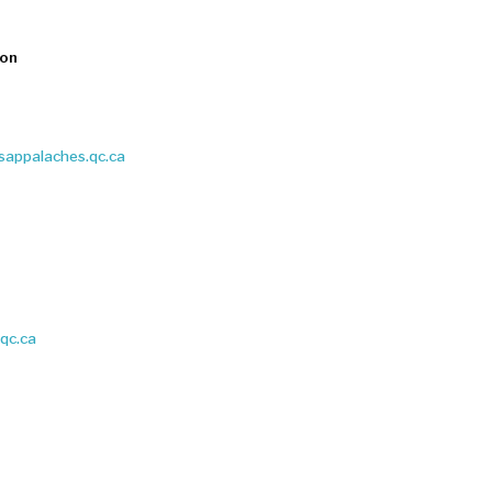
ron
csappalaches.qc.ca
.qc.ca