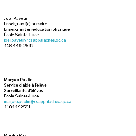
Joël Payeur
Enseignant(e) primaire
Enseignant en éducation physique
École Sainte-Luce
joel.payeur@csappalaches.qc.ca
418 449-2591
Maryse Poulin
Service d'aide à l'élève
Surveillante d'élèves
École Sainte-Luce
maryse.poulin@csappalaches.qc.ca
4184492591
Marika Roy