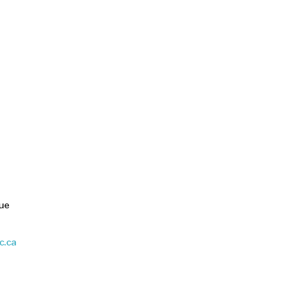
que
c.ca