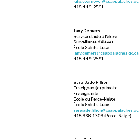
julie.cournoyer@csappalaches.qc
418 449-2591
Jany Demers
Service d'aide à l'élève
Surveillante d'élèves
École Sainte-Luce
jany.demers@csappalaches.qc.ca
418 449-2591
Sara-Jade Fillion
Enseignant(e) primaire
Enseignante
École du Perce-Neige
École Sainte-Luce
sarajade.fillion@csappalaches.qc
418 338-1303 (Perce-Neige)