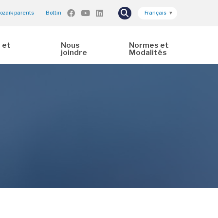
ozaïk parents
Bottin
Français
▼
 et
Nous
Normes et
joindre
Modalités