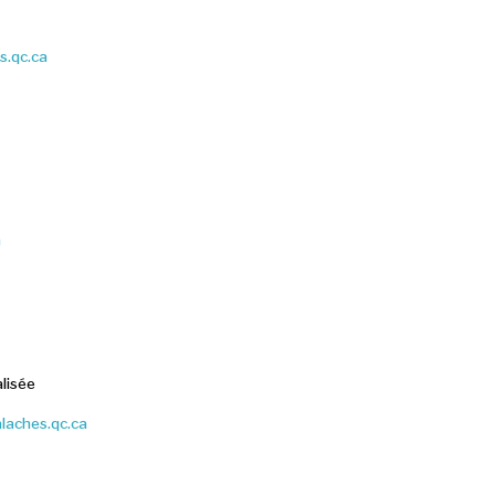
s.qc.ca
a
lisée
laches.qc.ca