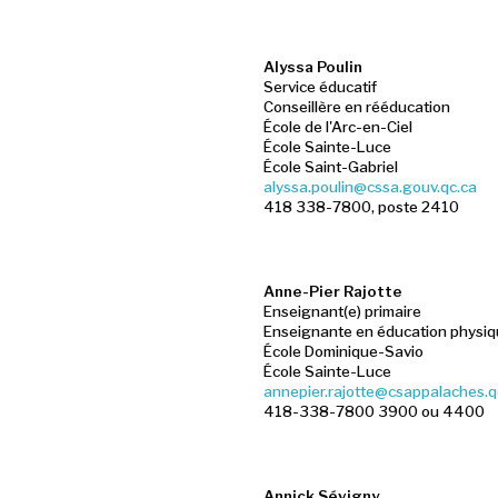
Alyssa Poulin
Service éducatif
Conseillère en rééducation
École de l'Arc-en-Ciel
École Sainte-Luce
École Saint-Gabriel
alyssa.poulin@cssa.gouv.qc.ca
418 338-7800, poste 2410
Anne-Pier Rajotte
Enseignant(e) primaire
Enseignante en éducation physi
École Dominique-Savio
École Sainte-Luce
annepier.rajotte@csappalaches.q
418-338-7800 3900 ou 4400
Annick Sévigny