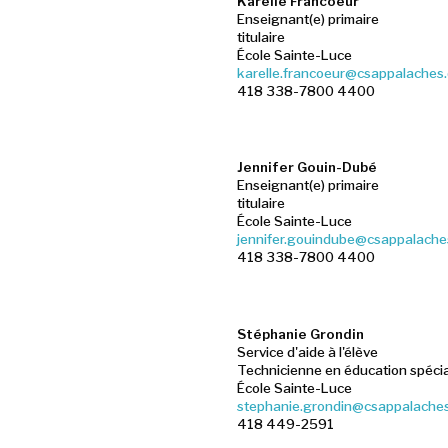
Karelle Francoeur
Enseignant(e) primaire
titulaire
École Sainte-Luce
karelle.francoeur@csappalaches.
418 338-7800 4400
Jennifer Gouin-Dubé
Enseignant(e) primaire
titulaire
École Sainte-Luce
jennifer.gouindube@csappalache
418 338-7800 4400
Stéphanie Grondin
Service d'aide à l'élève
Technicienne en éducation spécia
École Sainte-Luce
stephanie.grondin@csappalaches
418 449-2591