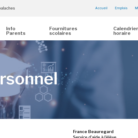
palaches
Accueil
Emplois
M
Info
Fournitures
Calendrier
Parents
scolaires
horaire
rsonnel
France Beauregard
Service d'aide à l'élève