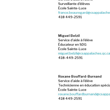
Surveillante d'élèves
École Sainte-Luce
france.beauregard@csappalache
418 449-2591
Miguel Belzil
Service d'aide à l'élève
Éducateur en SDG
École Sainte-Luce
miguel.belzil@csappalaches.qc.c
418-449-2591
Roxane Bouffard-Burnand
Service d'aide à l'élève
Technicienne en éducation spécia
École Sainte-Luce
roxane.bouffardburnand@csappa
418 449-2591