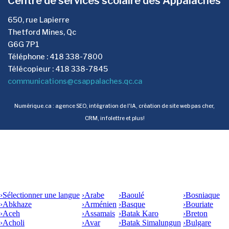
Centre de services scolaire des Appalaches
650, rue Lapierre
Thetford Mines, Qc
G6G 7P1
Téléphone : 418 338-7800
Télécopieur : 418 338-7845
communications@csappalaches.qc.ca
Numérique.ca
:
agence SEO
,
intégration de l'IA
,
création de site web pas cher
,
CRM
,
infolettre
et plus!