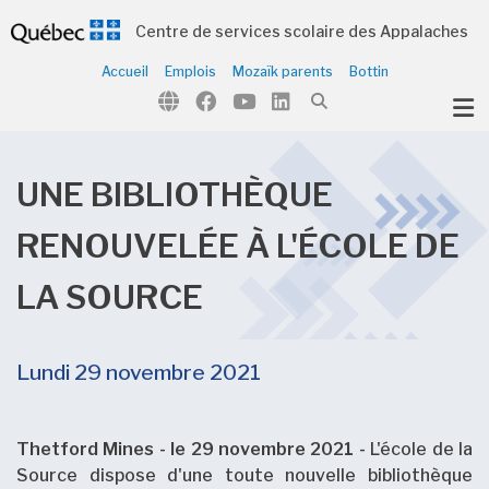
Centre de services scolaire des Appalaches
Accueil
Emplois
Mozaïk parents
Bottin
ubmenu (Notre organisation )
ubmenu (Écoles et centres )
ubmenu (Parents et élèves )
UNE BIBLIOTHÈQUE
ubmenu (Citoyens )
RENOUVELÉE À L'ÉCOLE DE
LA SOURCE
Lundi 29 novembre 2021
Thetford Mines - le 29 novembre 2021 -
L'école de la
Source dispose d'une toute nouvelle bibliothèque