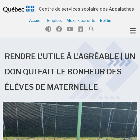
Centre de services scolaire des Appalaches
Accueil
Emplois
Mozaïk parents
Bottin
ubmenu (Notre organisation )
ubmenu (Écoles et centres )
ubmenu (Parents et élèves )
RENDRE L'UTILE À L'AGRÉABLE | UN
ubmenu (Citoyens )
DON QUI FAIT LE BONHEUR DES
ÉLÈVES DE MATERNELLE