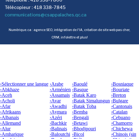
Télécopieur : 418 338-7845
communications@csappalaches.qc.ca
Numérique.ca
:
agence SEO
,
intégration de l'IA
,
création de site web pas cher
,
CRM
,
infolettre
et plus!