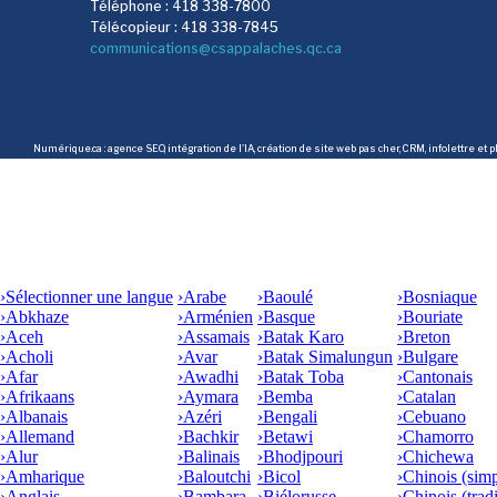
Téléphone : 418 338-7800
Télécopieur : 418 338-7845
communications@csappalaches.qc.ca
Numérique.ca
:
agence SEO
,
intégration de l'IA
,
création de site web pas cher
,
CRM
,
infolettre
et p