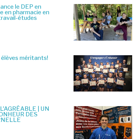
lance le DEP en
ue en pharmacie en
travail-études
 élèves méritants!
 L'AGRÉABLE | UN
BONHEUR DES
RNELLE