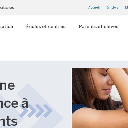
palaches
Accueil
Emplois
M
sation
Écoles et centres
Parents et élèves
une
nce à
ents