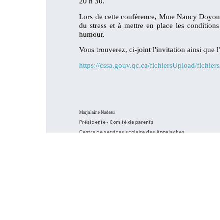
20 h 30.
Lors de cette conférence, Mme Nancy Doyon, co
du stress et à mettre en place les conditio
humour.
Vous trouverez, ci-joint l'invitation ainsi que l
https://cssa.gouv.qc.ca/fichiersUpload/fichie
Marjolaine Nadeau
Présidente - Comité de parents
Centre de services scolaire des Appalaches
Nouvelles