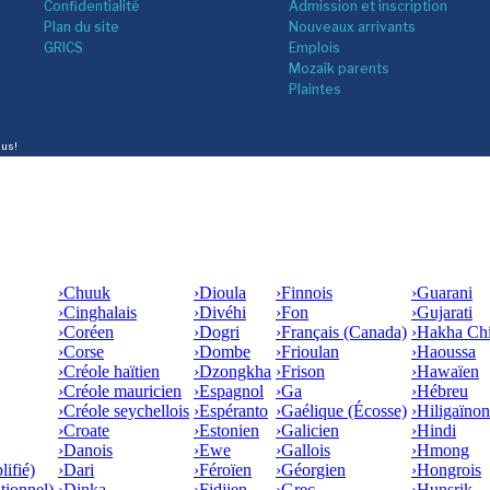
Confidentialité
Admission et inscription
Plan du site
Nouveaux arrivants
GRICS
Emplois
Mozaîk parents
Plaintes
lus!