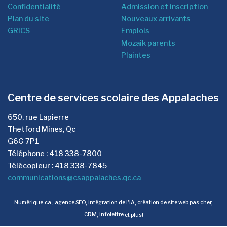
Confidentialité
Admission et inscription
Plan du site
Nouveaux arrivants
GRICS
Emplois
Mozaîk parents
Plaintes
Centre de services scolaire des Appalaches
650, rue Lapierre
Thetford Mines, Qc
G6G 7P1
Téléphone : 418 338-7800
Télécopieur : 418 338-7845
communications@csappalaches.qc.ca
Numérique.ca
:
agence SEO
,
intégration de l'IA
,
création de site web pas cher
,
CRM
,
infolettre
et plus!