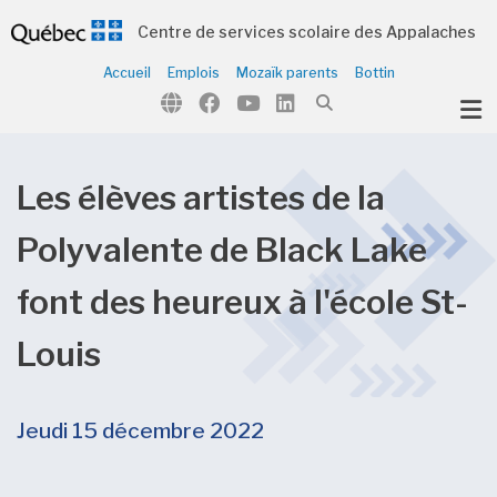
Centre de services scolaire des Appalaches
Accueil
Emplois
Mozaïk parents
Bottin
ubmenu (Notre organisation )
ubmenu (Écoles et centres )
ubmenu (Parents et élèves )
Les élèves artistes de la
ubmenu (Citoyens )
Polyvalente de Black Lake
font des heureux à l'école St-
Louis
Jeudi 15 décembre 2022