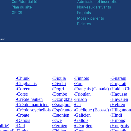
Confidentialité
Admission et inscription
Plan du site
Nouveaux arrivants
GRICS
Emplois
Mozaîk parents
Plaintes
lus!