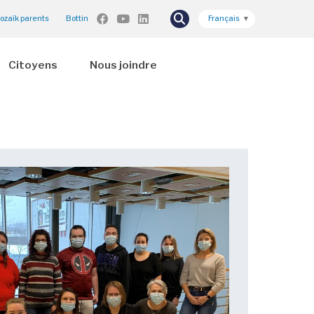
ozaïk parents
Bottin
Français
▼
Citoyens
Nous joindre