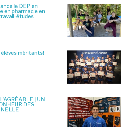
lance le DEP en
ue en pharmacie en
travail-études
 élèves méritants!
 L'AGRÉABLE | UN
BONHEUR DES
RNELLE