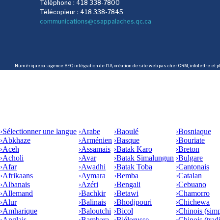
Téléphone : 418 338-7800
Télécopieur : 418 338-7845
communications@csappalaches.qc.ca
Numérique.ca
:
agence SEO
,
intégration de l'IA
,
création de site web pas cher
,
CRM
,
infolettre
et p