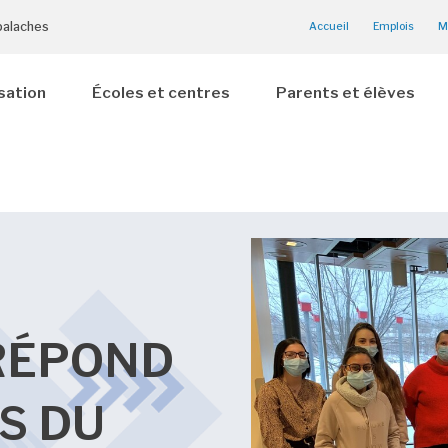
palaches
Accueil
Emplois
M
sation
Écoles et centres
Parents et élèves
RÉPOND
S DU