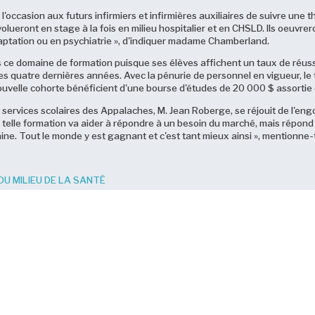
a l'occasion aux futurs infirmiers et infirmières auxiliaires de suivre une
volueront en stage à la fois en milieu hospitalier et en CHSLD. Ils oeuvr
ptation ou en psychiatrie », d'indiquer madame Chamberland.
ns ce domaine de formation puisque ses élèves affichent un taux de réus
des quatre dernières années. Avec la pénurie de personnel en vigueur, 
 nouvelle cohorte bénéficient d'une bourse d'études de 20 000 $ assortie 
e services scolaires des Appalaches, M. Jean Roberge, se réjouit de l'e
 une telle formation va aider à répondre à un besoin du marché, mais répo
ine. Tout le monde y est gagnant et c'est tant mieux ainsi », mentionne-t-
DU MILIEU DE LA SANTÉ