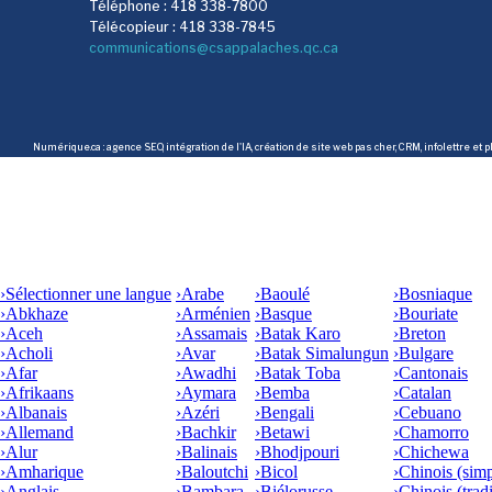
Téléphone : 418 338-7800
Télécopieur : 418 338-7845
communications@csappalaches.qc.ca
Numérique.ca
:
agence SEO
,
intégration de l'IA
,
création de site web pas cher
,
CRM
,
infolettre
et p