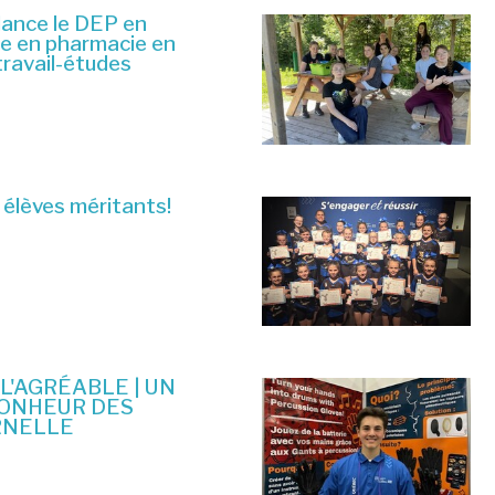
lance le DEP en
ue en pharmacie en
travail-études
 élèves méritants!
 L'AGRÉABLE | UN
BONHEUR DES
RNELLE