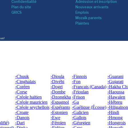
Confidentialité
Admission et inscription
Plan du site
Nouveaux arrivants
GRICS
Emplois
Mozaîk parents
Plaintes
lus!