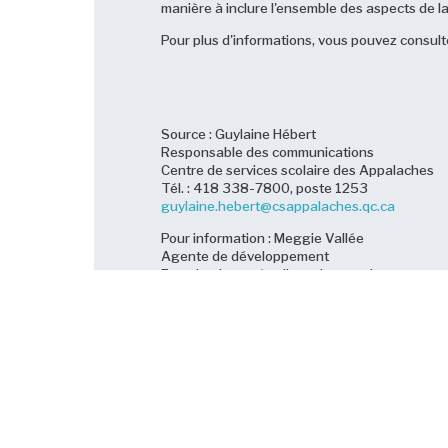
manière à inclure l'ensemble des aspects de la 
Pour plus d'informations, vous pouvez consulter
Source : Guylaine Hébert
Responsable des communications
Centre de services scolaire des Appalaches
Tél. : 418 338-7800, poste 1253
guylaine.hebert@csappalaches.qc.ca
Pour information : Meggie Vallée
Agente de développement
Francisation et étudiants internationaux
CFP Le Tremplin
Tél. : 418 338-7800, poste 3113
meggie.vallee@csappalaches.qc.ca
Nouvelles