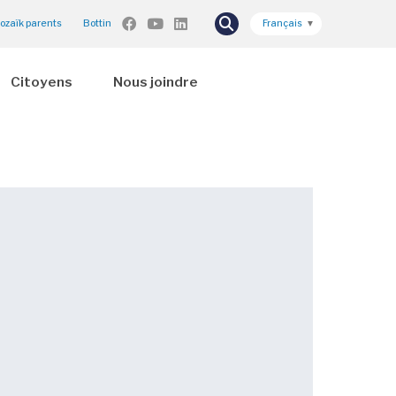
ozaïk parents
Bottin
Français
▼
Citoyens
Nous joindre