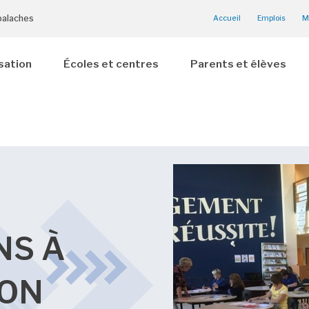
palaches
Accueil
Emplois
M
sation
Écoles et centres
Parents et élèves
NS À
ION