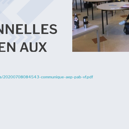
NNELLES
IEN AUX
chiers/20200708084543-communique-aep-pab-vf.pdf
CE EN
MENT
E