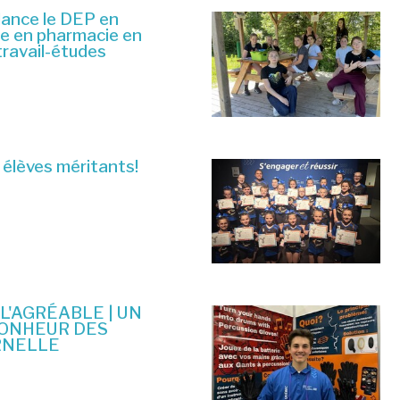
lance le DEP en
ue en pharmacie en
travail-études
 élèves méritants!
 L'AGRÉABLE | UN
BONHEUR DES
RNELLE