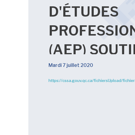
D'ÉTUDES
PROFESSIO
(AEP) SOUT
SOINS
Mardi 7 juillet 2020
https://cssa.gouv.qc.ca/fichiersUpload/fi
D'ASSISTAN
ÉTABLISSE
DE SOINS D