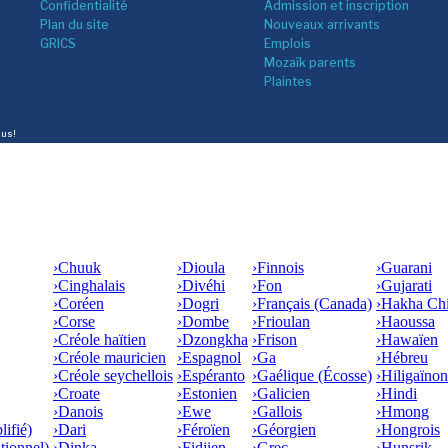
Confidentialité
Admission et inscription
Plan du site
Nouveaux arrivants
GRICS
Emplois
Mozaîk parents
Plaintes
lus!