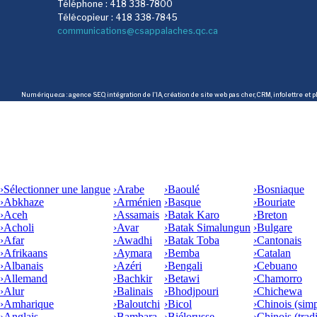
Téléphone : 418 338-7800
Télécopieur : 418 338-7845
communications@csappalaches.qc.ca
Numérique.ca
:
agence SEO
,
intégration de l'IA
,
création de site web pas cher
,
CRM
,
infolettre
et p