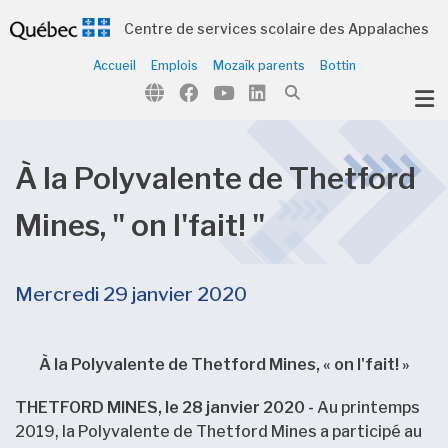
Centre de services scolaire des Appalaches
Accueil
Emplois
Mozaïk parents
Bottin
ubmenu (Notre organisation )
ubmenu (Écoles et centres )
ubmenu (Parents et élèves )
À la Polyvalente de Thetford
ubmenu (Citoyens )
Mines, " on l'fait! "
Mercredi 29 janvier 2020
À la Polyvalente de Thetford Mines, « on l'fait! »
THETFORD MINES, le 28 janvier 2020 -
Au printemps
2019, la Polyvalente de Thetford Mines a participé au