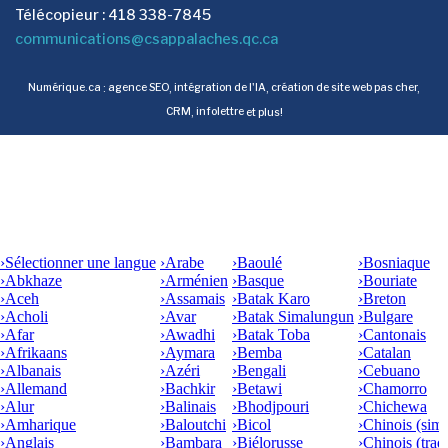
Télécopieur : 418 338-7845
communications@csappalaches.qc.ca
Numérique.ca
:
agence SEO
,
intégration de l'IA
,
création de site web pas cher
,
CRM
,
infolettre
et plus!