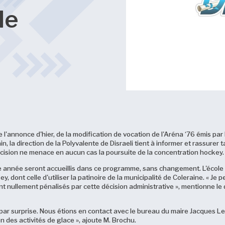
de
de l'annonce d'hier, de la modification de vocation de l'Aréna ‘76 émis par 
, la direction de la Polyvalente de Disraeli tient à informer et rassurer ta
écision ne menace en aucun cas la poursuite de la concentration hockey
ine année seront accueillis dans ce programme, sans changement. L'école a
dont celle d'utiliser la patinoire de la municipalité de Coleraine. « Je 
 nullement pénalisés par cette décision administrative », mentionne le di
 par surprise. Nous étions en contact avec le bureau du maire Jacques L
n des activités de glace », ajoute M. Brochu.