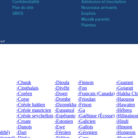
Confidentialité
Admission et inscription
Plan du site
Nouveaux arrivants
GRICS
Emplois
Mozaîk parents
Plaintes
lus!