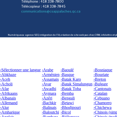
Téléphone : 418 338-7800
Télécopieur : 418 338-7845
communications@csappalaches.qc.ca
Numérique.ca
:
agence SEO
,
intégration de l'IA
,
création de site web pas cher
,
CRM
,
infolettre
et p