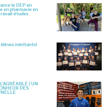
lance le DEP en
ue en pharmacie en
travail-études
 élèves méritants!
 L'AGRÉABLE | UN
BONHEUR DES
RNELLE