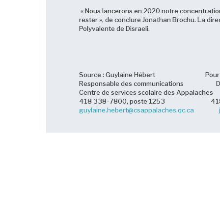
« Nous lancerons en 2020 notre concentration Th
rester », de conclure Jonathan Brochu. La dir
Polyvalente de Disraeli.
Source : Guylaine Hébert Pour infor
Responsable des communications Dir
Centre de services scolaire des Appalach
418 338-7800, poste 1253 418 44
guylaine.hebert@csappalaches.qc.ca
Nouvelles