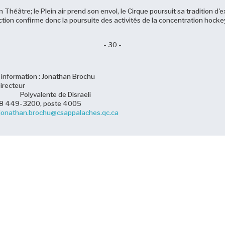
éâtre; le Plein air prend son envol, le Cirque poursuit sa tradition d'ex
ection confirme donc la poursuite des activités de la concentration hock
- 30 -
mation : Jonathan Brochu
ecteur
es Polyvalente de Disraeli
9-3200, poste 4005
jonathan.brochu@csappalaches.qc.ca