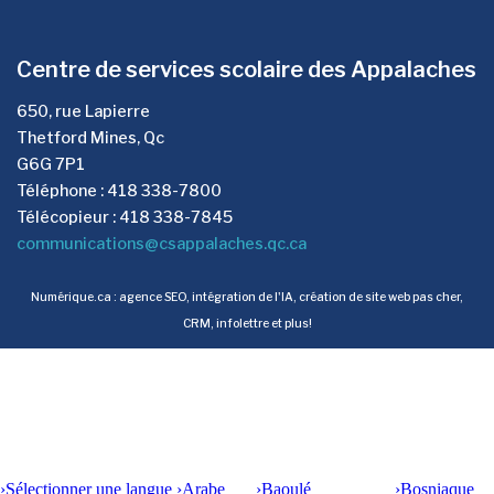
Centre de services scolaire des Appalaches
650, rue Lapierre
Thetford Mines, Qc
G6G 7P1
Téléphone : 418 338-7800
Télécopieur : 418 338-7845
communications@csappalaches.qc.ca
Numérique.ca
:
agence SEO
,
intégration de l'IA
,
création de site web pas cher
,
CRM
,
infolettre
et plus!