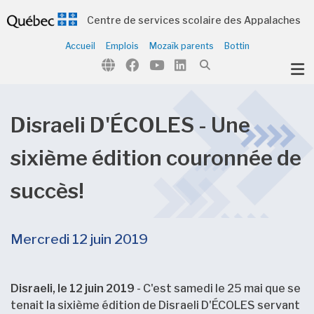
Centre de services scolaire des Appalaches
Accueil
Emplois
Mozaïk parents
Bottin
ubmenu (Notre organisation )
ubmenu (Écoles et centres )
ubmenu (Parents et élèves )
Disraeli D'ÉCOLES - Une
ubmenu (Citoyens )
sixième édition couronnée de
succès!
Mercredi 12 juin 2019
Disraeli, le 12 juin 2019
- C'est samedi le 25 mai que se
tenait la sixième édition de Disraeli D'ÉCOLES servant