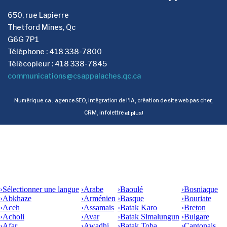
650, rue Lapierre
Thetford Mines, Qc
G6G 7P1
Téléphone : 418 338-7800
Télécopieur : 418 338-7845
communications@csappalaches.qc.ca
Numérique.ca
:
agence SEO
,
intégration de l'IA
,
création de site web pas cher
,
CRM
,
infolettre
et plus!