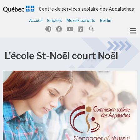
Centre de services scolaire des Appalaches
Accueil
Emplois
Mozaïk parents
Bottin
ubmenu (Notre organisation )
ubmenu (Écoles et centres )
ubmenu (Parents et élèves )
L'école St-Noël court Noël
ubmenu (Citoyens )