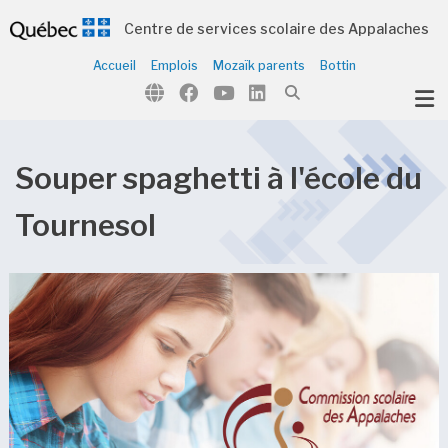
Centre de services scolaire des Appalaches
Accueil
Emplois
Mozaïk parents
Bottin
ubmenu (Notre organisation )
ubmenu (Écoles et centres )
ubmenu (Parents et élèves )
Souper spaghetti à l'école du
ubmenu (Citoyens )
Tournesol