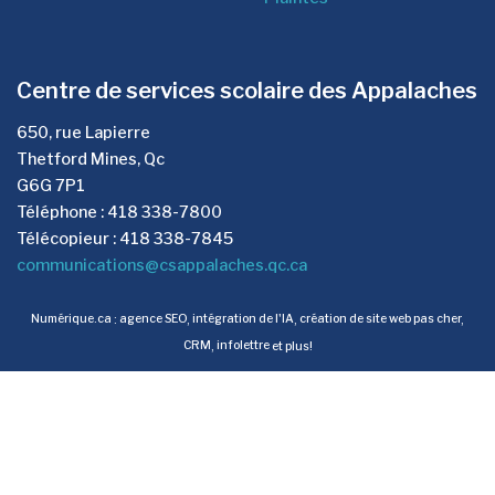
Centre de services scolaire des Appalaches
650, rue Lapierre
Thetford Mines, Qc
G6G 7P1
Téléphone : 418 338-7800
Télécopieur : 418 338-7845
communications@csappalaches.qc.ca
Numérique.ca
:
agence SEO
,
intégration de l'IA
,
création de site web pas cher
,
CRM
,
infolettre
et plus!