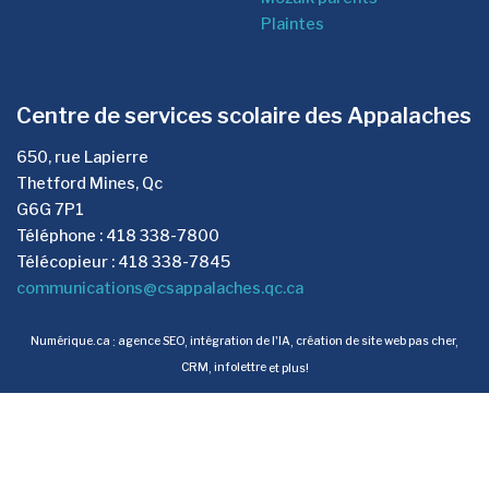
Plaintes
Centre de services scolaire des Appalaches
650, rue Lapierre
Thetford Mines, Qc
G6G 7P1
Téléphone : 418 338-7800
Télécopieur : 418 338-7845
communications@csappalaches.qc.ca
Numérique.ca
:
agence SEO
,
intégration de l'IA
,
création de site web pas cher
,
CRM
,
infolettre
et plus!