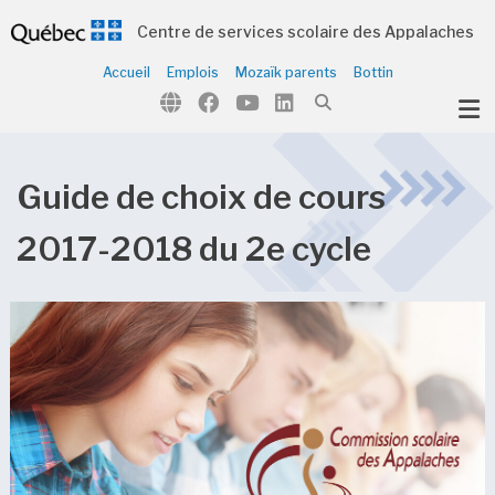
Centre de services scolaire des Appalaches
Accueil
Emplois
Mozaïk parents
Bottin
ubmenu (Notre organisation )
ubmenu (Écoles et centres )
ubmenu (Parents et élèves )
Guide de choix de cours
ubmenu (Citoyens )
2017-2018 du 2e cycle