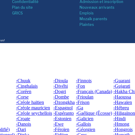
Confidentialité
Admission et inscription
Plan du site
Nouveaux arrivants
GRICS
Emplois
Mozaîk parents
Plaintes
lus!