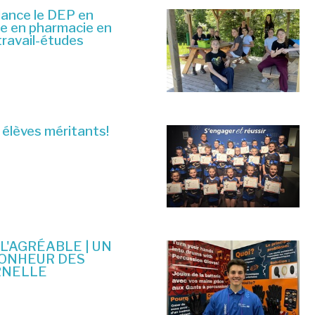
lance le DEP en
ue en pharmacie en
travail-études
 élèves méritants!
 L'AGRÉABLE | UN
BONHEUR DES
RNELLE