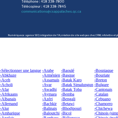
Téléphone : 418 338-7800
Télécopieur : 418 338-7845
communications@csappalaches.qc.ca
Numérique.ca
:
agence SEO
,
intégration de l'IA
,
création de site web pas cher
,
CRM
,
infolettre
et p