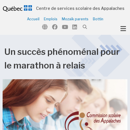
Centre de services scolaire des Appalaches
Accueil
Emplois
Mozaïk parents
Bottin
ubmenu (Notre organisation )
ubmenu (Écoles et centres )
ubmenu (Parents et élèves )
Un succès phénoménal pour
ubmenu (Citoyens )
le marathon à relais