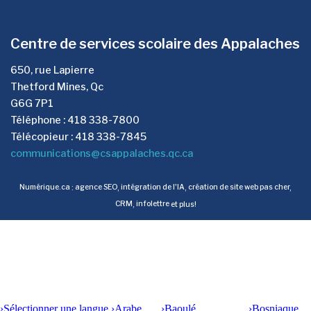
Centre de services scolaire des Appalaches
650, rue Lapierre
Thetford Mines, Qc
G6G 7P1
Téléphone : 418 338-7800
Télécopieur : 418 338-7845
communications@csappalaches.qc.ca
Numérique.ca
:
agence SEO
,
intégration de l'IA
,
création de site web pas cher
,
CRM
,
infolettre
et plus!