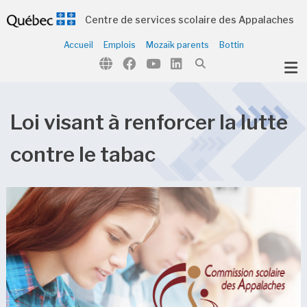
Centre de services scolaire des Appalaches
Accueil
Emplois
Mozaïk parents
Bottin
ubmenu (Notre organisation )
ubmenu (Écoles et centres )
ubmenu (Parents et élèves )
Loi visant à renforcer la lutte
ubmenu (Citoyens )
contre le tabac