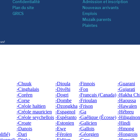
Confidentialité
Admission et inscription
Plan du site
Nouveaux arrivants
GRICS
Emplois
Mozaîk parents
Plaintes
lus!