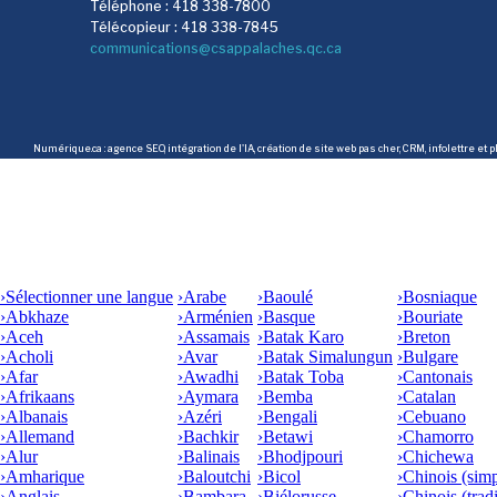
Téléphone : 418 338-7800
Télécopieur : 418 338-7845
communications@csappalaches.qc.ca
Numérique.ca
:
agence SEO
,
intégration de l'IA
,
création de site web pas cher
,
CRM
,
infolettre
et p