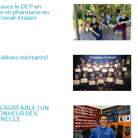
lance le DEP en
ue en pharmacie en
travail-études
 élèves méritants!
 L'AGRÉABLE | UN
BONHEUR DES
RNELLE