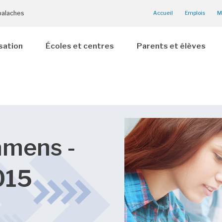
palaches
Accueil
Emplois
M
sation
Écoles et centres
Parents et élèves
amens -
015