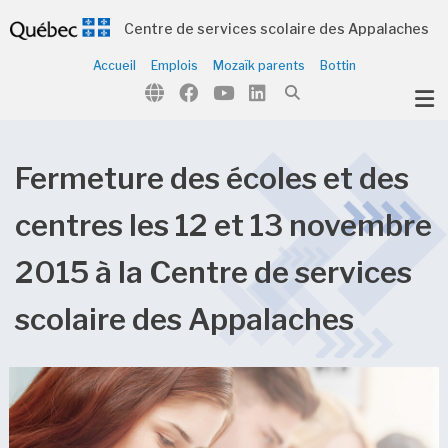
Centre de services scolaire des Appalaches
Accueil
Emplois
Mozaïk parents
Bottin
ubmenu (Notre organisation )
ubmenu (Écoles et centres )
ubmenu (Parents et élèves )
Fermeture des écoles et des
ubmenu (Citoyens )
centres les 12 et 13 novembre
2015 à la Centre de services
scolaire des Appalaches