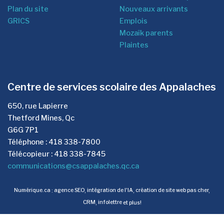
Plan du site
Nouveaux arrivants
GRICS
Emplois
Mozaîk parents
Plaintes
Centre de services scolaire des Appalaches
650, rue Lapierre
Thetford Mines, Qc
G6G 7P1
Téléphone : 418 338-7800
Télécopieur : 418 338-7845
communications@csappalaches.qc.ca
Numérique.ca
:
agence SEO
,
intégration de l'IA
,
création de site web pas cher
,
CRM
,
infolettre
et plus!