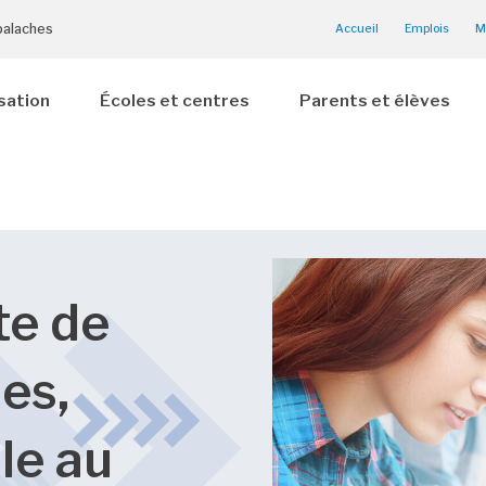
palaches
Accueil
Emplois
M
sation
Écoles et centres
Parents et élèves
te de
es,
le au