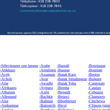
Téléphone : 418 338-7800
Télécopieur : 418 338-7845
communications@csappalaches.qc.ca
Numérique.ca
:
agence SEO
,
intégration de l'IA
,
création de site web pas cher
,
CRM
,
infolettre
et p