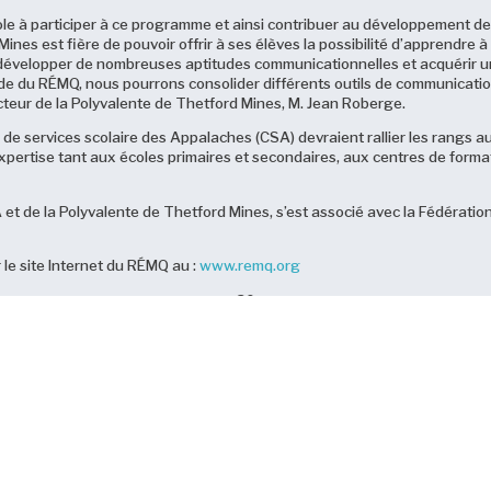
e à participer à ce programme et ainsi contribuer au développement de c
ines est fière de pouvoir offrir à ses élèves la possibilité d’apprendre à 
nsi développer de nombreuses aptitudes communicationnelles et acquérir
aide du RÉMQ, nous pourrons consolider différents outils de communicatio
ecteur de la Polyvalente de Thetford Mines, M. Jean Roberge.
de services scolaire des Appalaches (CSA) devraient rallier les rangs a
ertise tant aux écoles primaires et secondaires, aux centres de format
A et de la Polyvalente de Thetford Mines, s’est associé avec la Fédéra
 le site Internet du RÉMQ au :
www.remq.org
– 30 –