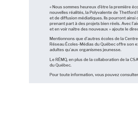
« Nous sommes heureux d’être la première écol
nouvelles réalités, la Polyvalente de Thetford M
et de diffusion médiatiques. Ils pourront ai
prenant part à des projets bien réels. Avec l’
et en voir naître des nouveaux » ajoute le dir
Mentionnons que d’autres écoles de la Centre 
Réseau Écoles-Médias du Québec offre son exp
adultes qu’aux organismes jeunesse.
Le RÉMQ, en plus de la collaboration de la CS
du Québec.
Pour toute information, vous pouvez consulter
Source : Guylaine Hébert
Responsable du Service des communications
Nouvelles
Centre de services scolaire des Appalaches
Tél. : 418 338-7800, poste 1253
*protected email*