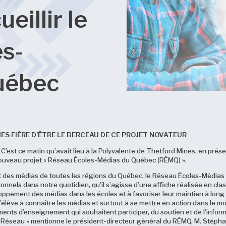
eillir le
s-
uébec
ES FIÈRE D’ÊTRE LE BERCEAU
DE CE PROJET NOVATEUR
 C’est ce matin qu’avait lieu à la Polyvalente de Thetford Mines, en p
t nouveau projet « Réseau Écoles-Médias du Québec (RÉMQ) ».
 et des médias de toutes les régions du Québec, le Réseau Écoles-Médias 
onnels dans notre quotidien, qu’il s’agisse d’une affiche réalisée en clas
oppement des médias dans les écoles et à favoriser leur maintien à long 
 l’élève à connaître les médias et surtout à se mettre en action dans le
ents d’enseignement qui souhaitent participer, du soutien et de l’infor
 le Réseau » mentionne le président-directeur général du RÉMQ, M. Stép