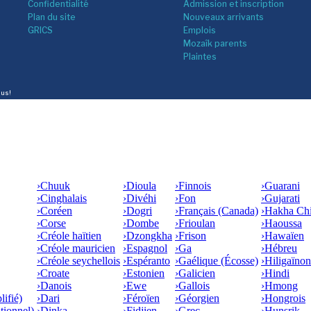
Confidentialité
Admission et inscription
Plan du site
Nouveaux arrivants
GRICS
Emplois
Mozaîk parents
Plaintes
lus!