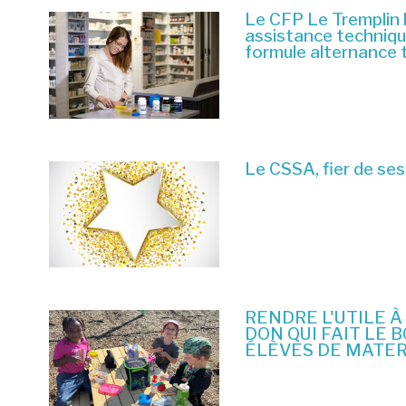
Pour information : Stéphane Lévesque
Le CFP Le Tremplin 
Président directeur-général
assistance techniq
Réseau Écoles-Médias du Québec
formule alternance 
Tél. : 418 654-8486
6 juillet 2026
*protected email*
Le CSSA, fier de ses
23 juin 2026
RENDRE L'UTILE À
DON QUI FAIT LE 
ÉLÈVES DE MATE
10 juin 2026