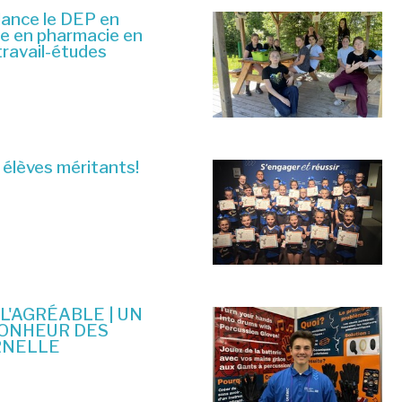
lance le DEP en
ue en pharmacie en
travail-études
 élèves méritants!
 L'AGRÉABLE | UN
BONHEUR DES
RNELLE