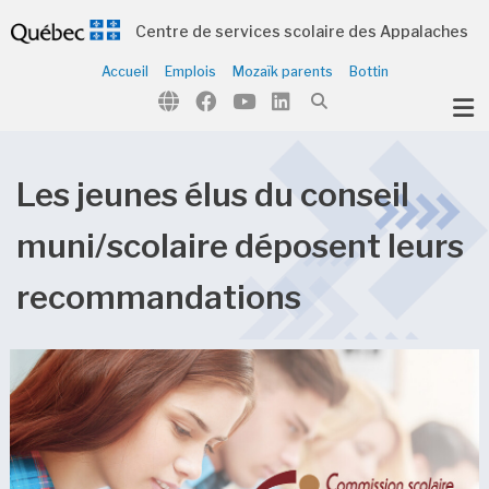
Centre de services scolaire des Appalaches
Accueil
Emplois
Mozaïk parents
Bottin
ubmenu (Notre organisation )
ubmenu (Écoles et centres )
ubmenu (Parents et élèves )
Les jeunes élus du conseil
ubmenu (Citoyens )
muni/scolaire déposent leurs
recommandations