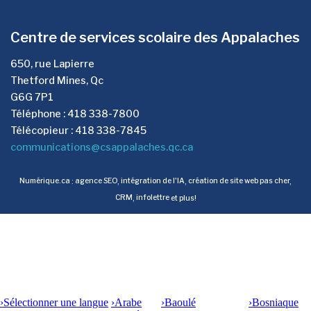
Centre de services scolaire des Appalaches
650, rue Lapierre
Thetford Mines, Qc
G6G 7P1
Téléphone : 418 338-7800
Télécopieur : 418 338-7845
communications@csappalaches.qc.ca
Numérique.ca
:
agence SEO
,
intégration de l'IA
,
création de site web pas cher
,
CRM
,
infolettre
et plus!