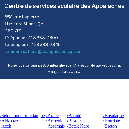
Centre de services scolaire des Appalaches
650, rue Lapierre
Thetford Mines, Qc
G6G 7P1
Téléphone : 418 338-7800
Télécopieur : 418 338-7845
communications@csappalaches.qc.ca
Numérique.ca
:
agence SEO
,
intégration de l'IA
,
création de site web pas cher
,
CRM
,
infolettre
et plus!