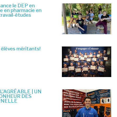
lance le DEP en
ue en pharmacie en
travail-études
 élèves méritants!
 L'AGRÉABLE | UN
BONHEUR DES
RNELLE