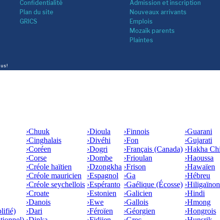
Confidentialité
Admission et inscription
Plan du site
Nouveaux arrivants
GRICS
Emplois
Mozaîk parents
Plaintes
lus!