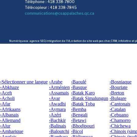
Téléphone : 418 338-7800
Télécopieur : 418 338-7845
communications@csappalaches.qc.ca
Numérique.ca
:
agence SEO
,
intégration de l'IA
,
création de site web pas cher
,
CRM
,
infolettre
et p