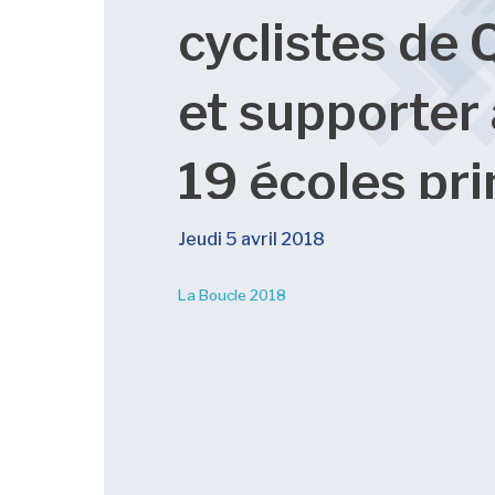
cyclistes de
et supporter 
19 écoles pr
de la Centre 
Jeudi 5 avril 2018
La Boucle 2018
services scol
Appalaches