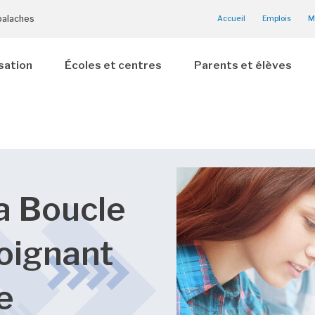
palaches
Accueil
Emplois
M
sation
Écoles et centres
Parents et élèves
la Boucle
joignant
e